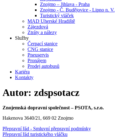
Znojmo – Jihlava - Praha
Znojmo - Č. Budějovice - Lipno n. V.
Turistický vláček
MAD Uherské Hradiště
Zájezdová
Ztráty a nálezy
Služby
Čerpací stanice
CNG stanice
Pneuservis
Pronájem
Prodej autobusů
Kariéra
Kontakty
Autor:
zdspsotacz
Znojemská dopravní společnost – PSOTA, s.r.o.
Hakenova 3640/21, 669 02 Znojmo
Přepravní řád - Smluvní přepravní podmínky
Přepravní řád turistického vláčku