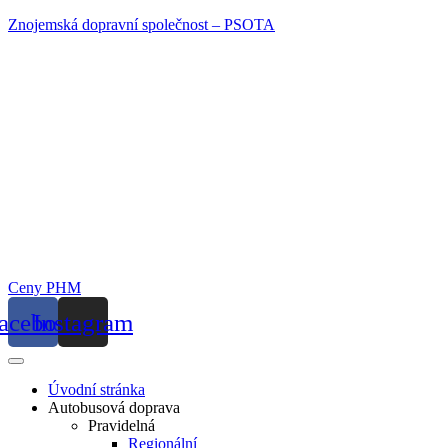
Znojemská dopravní společnost – PSOTA
Ceny PHM
acebook
Instagram
Úvodní stránka
Autobusová doprava
Pravidelná
Regionální