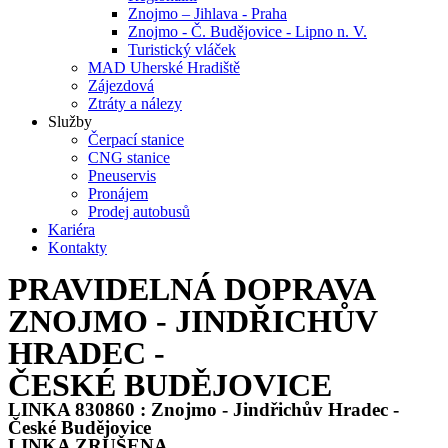
Znojmo – Jihlava - Praha
Znojmo - Č. Budějovice - Lipno n. V.
Turistický vláček
MAD Uherské Hradiště
Zájezdová
Ztráty a nálezy
Služby
Čerpací stanice
CNG stanice
Pneuservis
Pronájem
Prodej autobusů
Kariéra
Kontakty
PRAVIDELNÁ DOPRAVA
ZNOJMO - JINDŘICHŮV
HRADEC -
ČESKÉ BUDĚJOVICE
LINKA 830860 : Znojmo - Jindřichův Hradec -
České Budějovice
LINKA ZRUŠENA