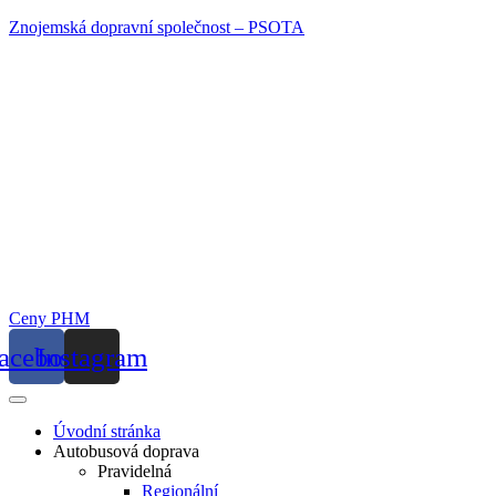
Znojemská dopravní společnost – PSOTA
Ceny PHM
acebook
Instagram
Úvodní stránka
Autobusová doprava
Pravidelná
Regionální