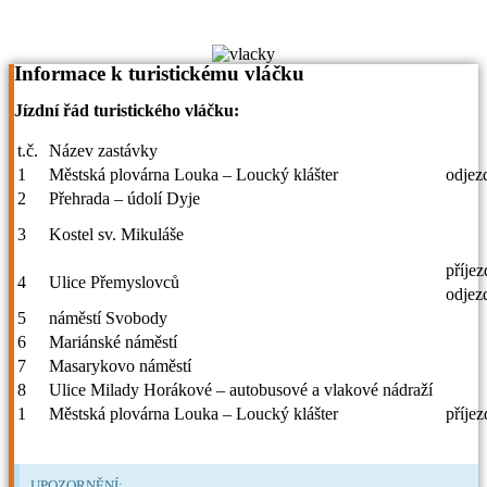
Informace k turistickému vláčku
Jízdní řád turistického vláčku:
t.č.
Název zastávky
1
Městská plovárna Louka – Loucký klášter
odjez
2
Přehrada – údolí Dyje
3
Kostel sv. Mikuláše
příjez
4
Ulice Přemyslovců
odjez
5
náměstí Svobody
6
Mariánské náměstí
7
Masarykovo náměstí
8
Ulice Milady Horákové – autobusové a vlakové nádraží
1
Městská plovárna Louka – Loucký klášter
příjez
Jízdní řád a ceník (PDF)
UPOZORNĚNÍ: