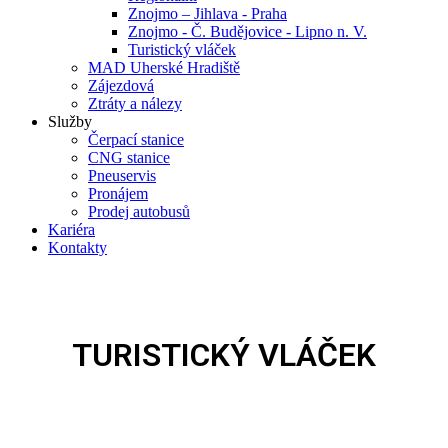
Znojmo – Jihlava - Praha
Znojmo - Č. Budějovice - Lipno n. V.
Turistický vláček
MAD Uherské Hradiště
Zájezdová
Ztráty a nálezy
Služby
Čerpací stanice
CNG stanice
Pneuservis
Pronájem
Prodej autobusů
Kariéra
Kontakty
TURISTICKÝ VLÁČEK