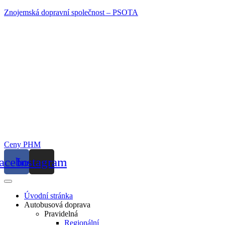
Znojemská dopravní společnost – PSOTA
Ceny PHM
acebook
Instagram
Úvodní stránka
Autobusová doprava
Pravidelná
Regionální