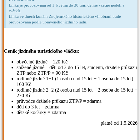
Linka je provozována od 1. května do 30. září denně včetně nedělí a
svátků.
Linka ve dnech konání Znojemského historického vinobraní bude
provozována podle upraveného jízdního řádu.
Ceník jízdného turistického vláčku:
obyčejné jízdné = 120 Kč
snížené jízdné – děti od 3 do 15 let, studenti, držitele průkazu
ZTP nebo ZTP/P = 90 Kč
rodinné jízdné 1+1 (1 osoba nad 15 let + 1 osoba do 15 let) =
160 Kč
rodinné jízdné 2+2 (2 osoba nad 15 let + 2 osoba do 15 let) =
270 Kč
průvodce držitele průkazu ZTP/P = zdarma
děti do 3 let = zdarma
dětské kočárky = zdarma
platné od 1.5.2026
Smluvní přepravní podmínky (PDF)